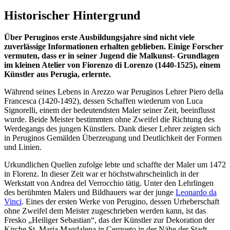
Historischer Hintergrund
Über Peruginos erste Ausbildungsjahre sind nicht viele
zuverlässige Informationen erhalten geblieben. Einige Forscher
vermuten, dass er in seiner Jugend die Malkunst- Grundlagen
im kleinen Atelier von Fiorenzo di Lorenzo (1440-1525), einem
Künstler aus Perugia, erlernte.
Während seines Lebens in Arezzo war Peruginos Lehrer Piero della
Francesca (1420-1492), dessen Schaffen wiederum von Luca
Signorelli, einem der bedeutendsten Maler seiner Zeit, beeinflusst
wurde. Beide Meister bestimmten ohne Zweifel die Richtung des
Werdegangs des jungen Künstlers. Dank dieser Lehrer zeigten sich
in Peruginos Gemälden Überzeugung und Deutlichkeit der Formen
und Linien.
Urkundlichen Quellen zufolge lebte und schaffte der Maler um 1472
in Florenz. In dieser Zeit war er höchstwahrscheinlich in der
Werkstatt von Andrea del Verrocchio tätig. Unter den Lehrlingen
des berühmten Malers und Bildhauers war der junge
Leonardo da
Vinci
. Eines der ersten Werke von Perugino, dessen Urheberschaft
ohne Zweifel dem Meister zugeschrieben werden kann, ist das
Fresko „Heiliger Sebastian“, das der Künstler zur Dekoration der
Kirche St. Maria Magdalena in Cerqueto in der Nähe der Stadt