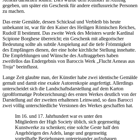
gegeben, um später ein Geschenk für andere einflussreiche Personen
zu machen.
Das erste Gemälde, dessen Schicksal und Verbleib bis heute
unbekannt ist, war für den Kaiser des Heiligen Römischen Reiches,
Rudolf II bestimmt. Das zweite Werk des Meisters wurde Kardinal
Scipione Borghese überreicht; ein Geschenk mit allegorischer
Bedeutung sollte als subtile Anspielung auf die tiefe Frömmigkeit
des Empfängers dienen, der eine hohe kirchliche Stellung innehatte.
Die Empfehlungen und Wünsche des Auftraggebers haben
zweifellos das Endergebnis von Baroccis Werk „Flucht Aeneas aus
Troja“ beeinflusst.
Lange Zeit glaubte man, der Künstler habe zwei identische Gemälde
gemalt und damit eine exakte Autorenkopie angefertigt. Allerdings
unterscheidet sich die Landschaftsdarstellung auf dem Karton
(großformatige Probezeichnung) des ersten Werkes deutlich von der
Darstellung auf der zweiten erhaltenen Leinwand, so dass Barocci
zwei völlig unterschiedliche Versionen des Werkes geschaffen hat.
Im 16. und 17. Jahrhundert war es unter den
Mitgliedern der High Society üblich, sich gegenseitig
Kunstwerke zu schenken; eine solche Geste half den
Angehörigen des Adels, lange und gegenseitig
vorteilhafte Beziehungen untereinander aufzubauen