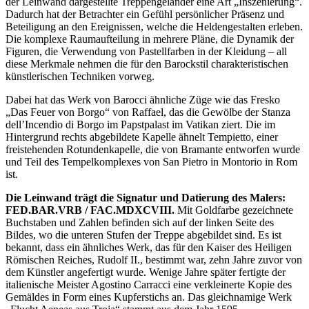
der Leinwand dargestellte Treppengeländer eine Art „Inszenierung“.
Dadurch hat der Betrachter ein Gefühl persönlicher Präsenz und
Beteiligung an den Ereignissen, welche die Heldengestalten erleben.
Die komplexe Raumaufteilung in mehrere Pläne, die Dynamik der
Figuren, die Verwendung von Pastellfarben in der Kleidung – all
diese Merkmale nehmen die für den Barockstil charakteristischen
künstlerischen Techniken vorweg.
Dabei hat das Werk von Barocci ähnliche Züge wie das Fresko
„Das Feuer von Borgo“ von Raffael, das die Gewölbe der Stanza
dell’Incendio di Borgo im Papstpalast im Vatikan ziert. Die im
Hintergrund rechts abgebildete Kapelle ähnelt Tempietto, einer
freistehenden Rotundenkapelle, die von Bramante entworfen wurde
und Teil des Tempelkomplexes von San Pietro in Montorio in Rom
ist.
Die Leinwand trägt die Signatur und Datierung des Malers:
FED.BAR.VRB / FAC.MDXCVIII.
Mit Goldfarbe gezeichnete
Buchstaben und Zahlen befinden sich auf der linken Seite des
Bildes, wo die unteren Stufen der Treppe abgebildet sind. Es ist
bekannt, dass ein ähnliches Werk, das für den Kaiser des Heiligen
Römischen Reiches, Rudolf II., bestimmt war, zehn Jahre zuvor von
dem Künstler angefertigt wurde. Wenige Jahre später fertigte der
italienische Meister Agostino Carracci eine verkleinerte Kopie des
Gemäldes in Form eines Kupferstichs an. Das gleichnamige Werk