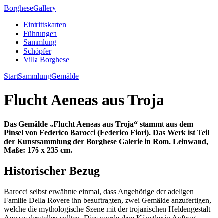
Borghese
Gallery
Eintrittskarten
Führungen
Sammlung
Schöpfer
Villa Borghese
Start
Sammlung
Gemälde
Flucht Aeneas aus Troja
Das Gemälde „Flucht Aeneas aus Troja“ stammt aus dem
Pinsel von Federico Barocci (Federico Fiori). Das Werk ist Teil
der Kunstsammlung der Borghese Galerie in Rom. Leinwand,
Maße: 176 x 235 cm.
Historischer Bezug
Barocci selbst erwähnte einmal, dass Angehörige der adeligen
Familie Della Rovere ihn beauftragten, zwei Gemälde anzufertigen,
welche die mythologische Szene mit der trojanischen Heldengestalt
Aeneas darstellen sollten. Dies wurde dem Künstler in Auftrag